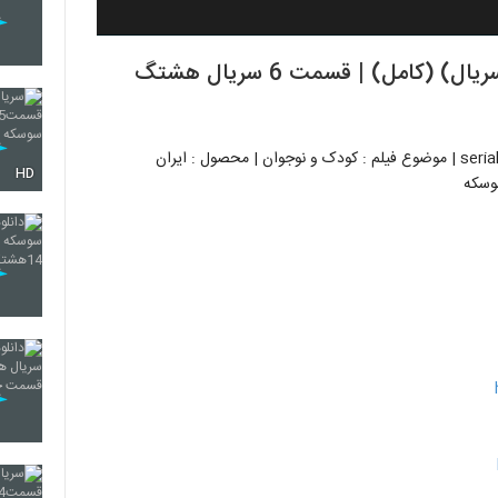
دانلود قسمت ششم هشتگ خاله سوسکه (سریال) (کامل) | قسمت 6 سریال هشتگ
HD
وسکه