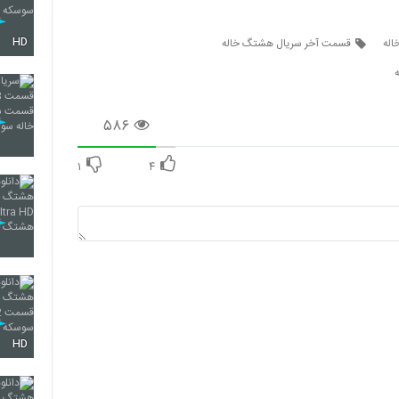
HD
اله
قسمت آخر سریال هشتگ خاله
۵۸۶
۱
۴
HD