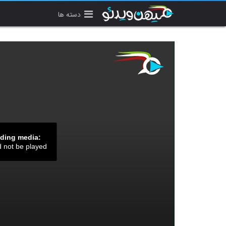
دسته ها
ading media:
d not be played