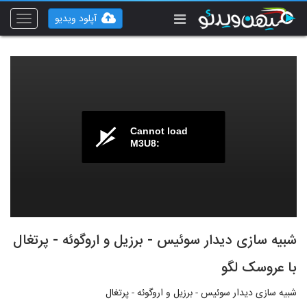
آپلود ویدیو
Toggle
vigation
Cannot load
M3U8:
شبیه سازی دیدار سوئیس - برزیل و اروگوئه - پرتغال
با عروسک لگو
شبیه سازی دیدار سوئیس - برزیل و اروگوئه - پرتغال