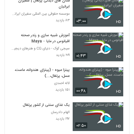
مکان های دیدنی پرتغال | سفیران
ایرانیان
موسسه حقوقی بین المللی سفیران ایرانیان
۸۳ بازدید
۰۳:۰۰
HD
آموزش شبیه سازی و رندر صحنه
اقیانوس در مایا – Maya
سیجی کوک - دنیای CG و هنرهای دیجیتال
۲۰۹ بازدید
۰۱:۴۳
HD
پیتزا میوه - (پیتزای هندوانه، ماست،
عسل، پرتغال،...)
لاله احمدی
۱۵۱ بازدید
۰۰:۴۸
HD
یک غذای سنتی از کشور پرتغال
الهام دادرسان
۱۹۷ بازدید
۰۲:۵۰
HD