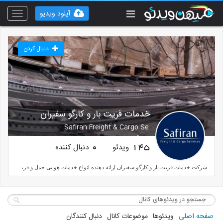
آپلود ویدیو
Toggle
vigation
دنبال کردن
خدمات فریت بار و کارگو سفیران
Safiran Freight & Cargo Se
www.safirancargo.com
ویدئو
دنبال کننده
0
145
شرکت خدمات فریت بار و کارگو سفیران ارائه دهنده انواع خدمات هوایی حمل و فریت بار و کارگو، بهمراه بسته بندی حرفه ای در منزل و یا محل کار شما. با مادر تماس باشید: 09123367570 / 09125901659 / 09129641147https://www.safirancargo.com
صفحه اصلی
ویدئوها
موضوعات کانال
دنبال کنندگان