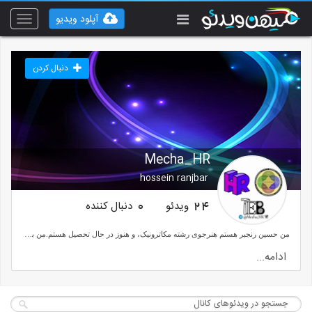
آپلود ویدیو
Toggle
vigation
دنبال کردن
Mecha_HR
hossein ranjbar
ویدئو
دنبال کننده
0
24
من حسین رنجبر هستم هنرجوی رشته مکاترونیک، و هنوز در حال تحصیل هستم.من به صورت کلی مباحث الکترونیک، کنترل، کامپیوتر و مکانیک رو یاد میگیرم.در این کانال پروژه های خودم رو قرار میدم تا مشتری جذب کنم و بهتر دیده بشم.
حسین رنجبر
ادامه...
09901539087