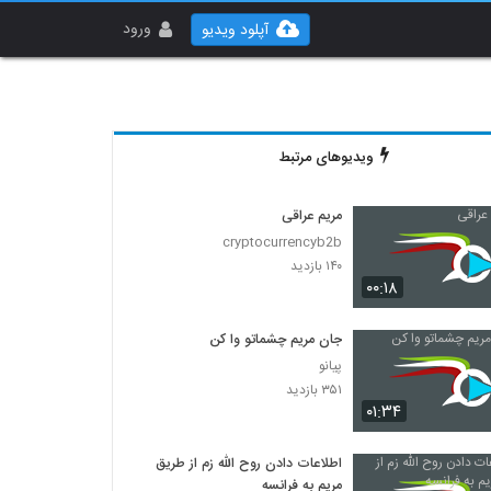
ورود
آپلود ویدیو
ویدیوهای مرتبط
مریم عراقی
cryptocurrencyb2b
۱۴۰ بازدید
۰۰:۱۸
جان مریم چشماتو وا کن
پیانو
۳۵۱ بازدید
۰۱:۳۴
اطلاعات دادن روح الله زم از طریق
مریم به فرانسه