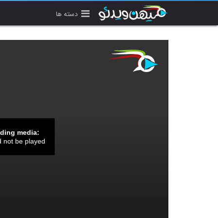
دسته ها
ading media:
d not be played