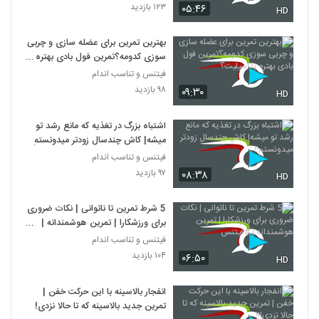
۱۲۳ بازدید
۰۵:۴۶
HD
بهترین تمرین برای عضله سازی و چربی
سوزی کدومه؟تمرین فول بادی بهتره یا
اسپلیت؟
فیتنس و تناسب اندام
۹۸ بازدید
۰۹:۳۰
HD
اشتباه بزرگ در تغذیه که مانع رشد تو
میشه| کاش چندسال زودتر میدونستم!!
فیتنس و تناسب اندام
۹۷ بازدید
۰۸:۳۸
HD
5 شرط تمرین تا ناتوانی | نکات ضروری
برای ورزشکارا | تمرین هوشمندانه |
#فیتنس
فیتنس و تناسب اندام
۱۰۴ بازدید
۰۶:۵۰
HD
انفجار بالاسینه با این حرکت خفن |
تمرین جدید بالاسینه که تا حالا نزدی!!!