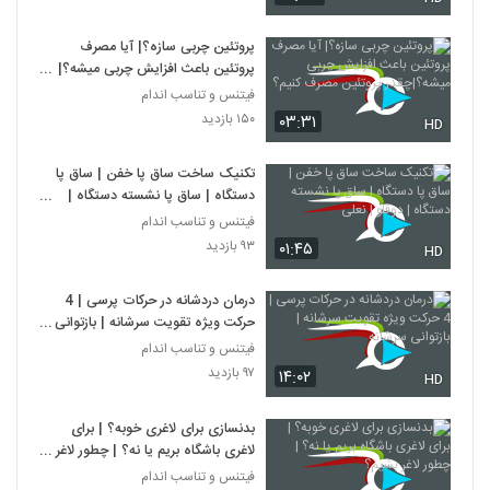
پروتئین چربی سازه؟| آیا مصرف
پروتئین باعث افزایش چربی میشه؟|
چقدر پروتئین مصرف کنیم؟
فیتنس و تناسب اندام
۱۵۰ بازدید
۰۳:۳۱
HD
تکنیک ساخت ساق پا خفن | ساق پا
دستگاه | ساق پا نشسته دستگاه |
دوقلو | نعلی
فیتنس و تناسب اندام
۹۳ بازدید
۰۱:۴۵
HD
درمان دردشانه در حرکات پرسی | 4
حرکت ویژه تقویت سرشانه | بازتوانی
سرشانه
فیتنس و تناسب اندام
۹۷ بازدید
۱۴:۰۲
HD
بدنسازی برای لاغری خوبه؟ | برای
لاغری باشگاه بریم یا نه؟ | چطور لاغر
بشیم؟
فیتنس و تناسب اندام