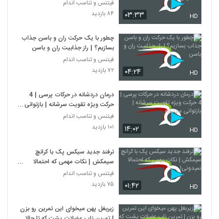
فیتنس و تناسب اندام
۸۴ بازدید
۰۳:۳۳
HD
چطور با یک حرکت ران و باسن جذاب
بسازیم؟ | راز جذابیت ران و باسن
فیتنس و تناسب اندام
۷۲ بازدید
۰۴:۲۴
HD
درمان دردشانه در حرکات پرسی | 4
حرکت ویژه تقویت سرشانه | بازتوانی
سرشانه
فیتنس و تناسب اندام
۱۰۱ بازدید
۱۴:۰۲
HD
ترفند جدید سیکس پک با کرانچ
سیمکش | نکات مهمی که احتمالا
نمیدونی!
فیتنس و تناسب اندام
۷۵ بازدید
۰۱:۴۲
HD
زیربغل پهن میخوای این تمرین رو بزن
| تمرین ناب عضلات پشت که تا حالا