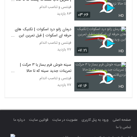
نزدی!!!
فیتنس و تناسب اندام
۸۳ بازدید
۰۳:۲۶
HD
درمان زانو درد اسکوات | تکنیک های
حرفه ای اسکوات | قبل تمرین این
ویدیو رو ببین!!
فیتنس و تناسب اندام
۷۷ بازدید
۰۷:۲۱
HD
سینه خوش فرم بساز با ۳ حرکت |
تمرینات جدید سینه که تا حالا
نزدی#تمرین_سینه
فیتنس و تناسب اندام
۷۷ بازدید
۰۷:۱۶
HD
صفحه اصلی
ورود به پنل کاربری
عضویت در سایت
قوانین سایت
درباره ما
تماس با ما