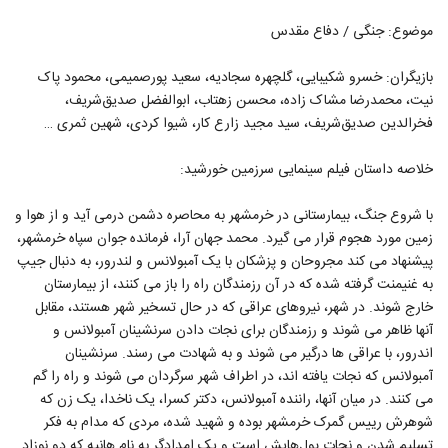
موضوع: جنگی / دفاع مقدس
بازیگران: خسرو شکیبایی، گلچهره سجادیه، سعید پورصمیمی، محمود پاک
نیت، محمدرضا مشاک زاده، محسن زهتاب، ابوالفضل صدیق‌شریف،
فخرالدین صدیق‌شریف، سید مجید زارع کار، شیوا کردی، شهین ثمری …
خلاصه داستان فیلم سینمایی سرزمین خورشید:
با شروع جنگ، بیمارستانی در خرمشهر به محاصره دشمن درمی آید و از هوا و
زمین مورد هجوم قرار می گیرد. محمد جهان آرا، فرمانده جوان سپاه خرمشهر،
پیشنهاد می کند مجروحان و پزشکان با یک آمبولانس و لندرور، به دنبال جیپ
به غنیمنت گرفته شده که در آن رزمندگان راه را باز می کنند، از بیمارستان
خارج شوند. در شهر، نیروهای عراقی که در حال تسخیر شهر هستند، مقابل
آنها ظاهر می شوند و رزمندگان برای نجات دادن سرنشینان آمبولانس و
اندرور، با عراقی ها درگیر می شوند و به شهادت می رسند. سرنشینان
آمبولانس که نجات یافته اند، در اطراف شهر سرگردان می شوند و راه را گم
می کنند. در میان آنها، راننده آمبولانس، دکتر کسرا، یک ناخدا، یک زن که
شوهرش رییس گمرک خرمشهر بوده و شهید شده، مردی که مدام به فکر
تسلیم شدن و نجات پول‌هایش است و یک امدادگر به نام هانیه که دو نوزاد