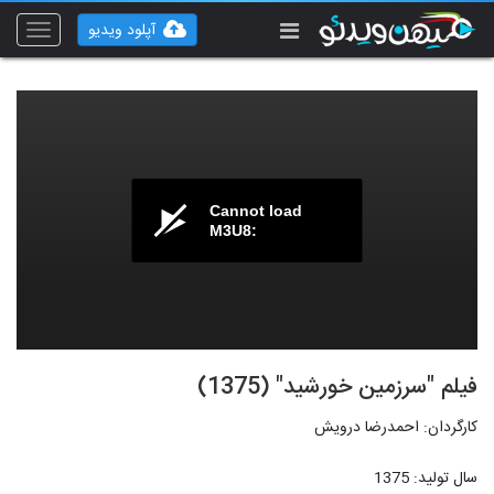
آپلود ویدیو
Toggle
vigation
Cannot load
M3U8:
فیلم "سرزمین خورشید" (1375)
کارگردان: احمدرضا درویش
سال تولید: 1375