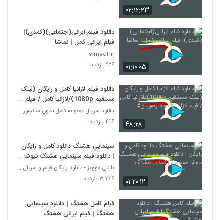
۰۲:۱۲:۲۳
دانلود فیلم ایرانی(اجتماعی)(کمدی)|
فیلم ایرانی کامل | نماشا
simadl_ir
۹۲۶ بازدید
۰۱:۱۰:۰۵
دانلود فیلم لازانیا کامل و رایگان (لینک
مستقیم 1080p)/لازانیا کامل / فیلم
لازانیا #جواد رضویان#
دانلود سریال ممنوعه کامل بدون سانسور
۴۹۶ بازدید
۴۸:۲۸
سينمايي هشتگ دانلود کامل و رايگان
| دانلود فيلم سينمايي هشتگ نیوشا
ضیغمی | کمدي هشتگ
تاینی موویز - دانلود رایگان فیلم و سریال ایرانی جد
۳,۷۷۶ بازدید
۰۱:۲۰:۱۲
فیلم کامل هشتگ | دانلود سینمایی
هشتگ | فیلم ایرانی هشتگ