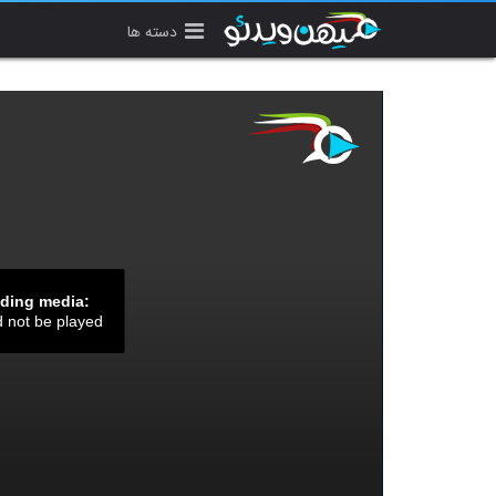
دسته ها
ading media:
d not be played