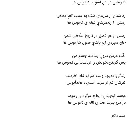
تا رهایی در دلِ آشوبِ اقیانوس ها
رد شدن از مرزهایِ شک به سمتِ کفرِ محض
رستن از زنجیرهایِ کهنه یِ قاموس ها
رستن از هر فصل در تاریخِ سلّاخی شدن
جان سپردن زیرِ پاهایِ مغول ها،روس ها
لذّت مردن درونِ بند بندِ جسمِ من
پس گرفتن،خویش را ازدستِ بی ناموس ها
زندگی! بدرود وقت صرفِ شام آخرست
شرّشان کم از سرت افسرده ها،مأیوس
موسمِ کوچیدنِ ارواحِ سرگردان رسید،
باز می پيچد صدای ناله ی ناقوس ها
صنم نافع