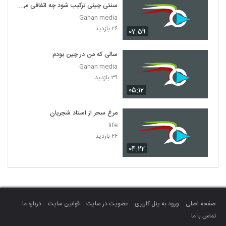
سنتی چینی ترکیب شود چه اتفاقی می
افتد؟
Gahan media
۲۶ بازدید
۰۷:۵۹
سالی که من در چین بودم
Gahan media
۳۹ بازدید
۰۵:۱۲
مرغ سحر از استاد شجریان
life
۲۶ بازدید
۰۴:۲۲
صفحه اصلی
ورود به پنل کاربری
عضویت در سایت
قوانین سایت
درباره ما
تماس با ما