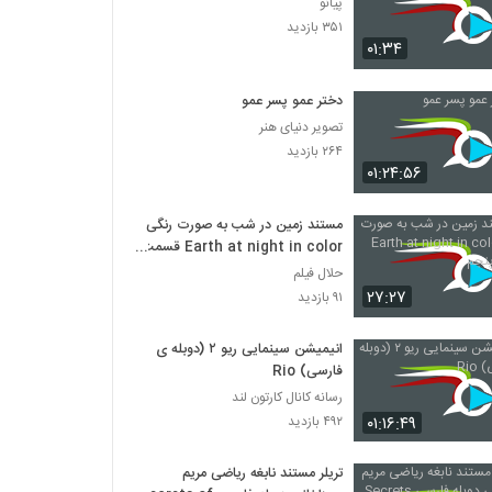
پیانو
۳۵۱ بازدید
۰۱:۳۴
دختر عمو پسر عمو
تصویر دنیای هنر
۲۶۴ بازدید
۰۱:۲۴:۵۶
مستند زمین در شب به صورت رنگی
Earth at night in color قسمت
پنجم
حلال فیلم
۲۷:۲۷
۹۱ بازدید
انیمیشن‌ سینمایی ریو ۲ (دوبله ی
فارسی) Rio
رسانه کانال کارتون لند
۰۱:۱۶:۴۹
۴۹۲ بازدید
تریلر مستند نابغه ریاضی مریم