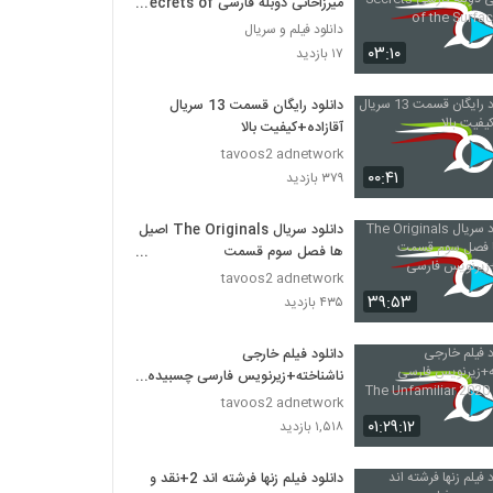
میرزاخانی دوبله فارسی Secrets of
the Surface 2020
دانلود فیلم و سریال
۰۳:۱۰
۱۷ بازدید
دانلود رایگان قسمت 13 سریال
آقازاده+کیفیت بالا
tavoos2 adnetwork
۰۰:۴۱
۳۷۹ بازدید
دانلود سریال The Originals اصیل
ها فصل سوم قسمت
نوزدهم+زیرنویس فارسی
tavoos2 adnetwork
۳۹:۵۳
۴۳۵ بازدید
دانلود فیلم خارجی
ناشناخته+زیرنویس فارسی چسبیده
The Unfamiliar 2020
tavoos2 adnetwork
۰۱:۲۹:۱۲
۱,۵۱۸ بازدید
دانلود فیلم زنها فرشته اند 2+نقد و