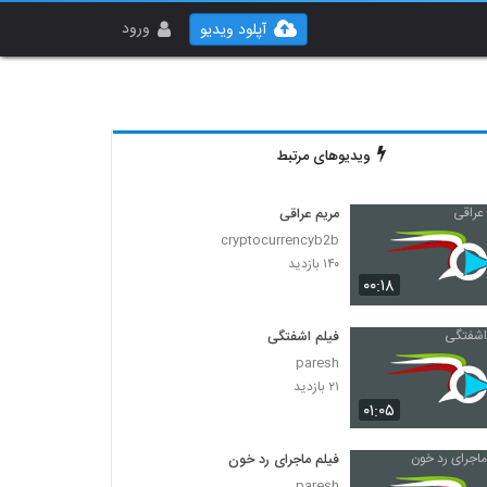
ورود
آپلود ویدیو
ویدیوهای مرتبط
مریم عراقی
cryptocurrencyb2b
۱۴۰ بازدید
۰۰:۱۸
فیلم اشفتگی
paresh
۲۱ بازدید
۰۱:۰۵
فیلم ماجرای رد خون
paresh