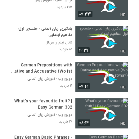
فرالن | سایت آموزش زبان
۲۱۵ بازدید
۰۷:۳۳
HD
یادگیری زبان آلمانی - جلسه‌ی اول:
مفاهیم ابتدایی
کانال فیلم و سریال
۸۱ بازدید
۱۲:۳۱
HD
German Prepositions with
Dative and Accusative (Wo ist
Justyna?)
دویچ وب - آموزش زبان آلمانی
۱۱ بازدید
۰۷:۴۱
HD
What's your favourite fruit? |
Easy German 302
دویچ وب - آموزش زبان آلمانی
۱۷ بازدید
۰۸:۱۴
HD
Easy German Basic Phrases -