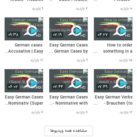
فیلم Nicos Weg سطح B1
Essen
Hospitality
۱۰ بازدید
۷ بازدید
۹ بازدید
10
۱۱ بازدید
۰۹:۳۸
۰۷:۱۹
۰۴:۲۷
HD
HD
HD
German cases:
Easy German Cases
How to order
Accusative | Easy
- German Cases by
something in a
German 127
Pia and Lisa
German bakery?
۱۵ بازدید
۹ بازدید
۱۲ بازدید
۰۶:۰۲
۰۷:۴۴
۰۷:۴۹
HD
HD
HD
Easy German Cases
Easy German Cases
Easy German Verbs
- Nominativ (Super
- Nominative with
- Brauchen (to
SLOMO with Pia
Adjective
need) + Accusative
۱۲ بازدید
۸ بازدید
۸ بازدید
and Lisa)
مشاهده همه ویدیوها