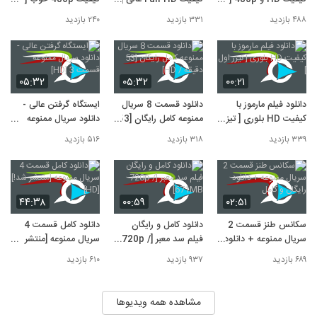
دانلود قسمت 17 سریال "ساخت ایران 2" [از
تیزر چهارم ]
تیزر سوم ]
تیزر دوم ]
۴۸۸ بازدید
۳۳۱ بازدید
۲۴۰ بازدید
کیفیت 480p تا 4k] کامل و مجانی
10
۳,۴۷۶ بازدید
۰۵:۳۲
۰۵:۳۲
۰۰:۲۱
دانلود فیلم مارموز با
دانلود قسمت 8 سریال
ایستگاه گرفتن عالی -
کیفیت HD بلوری [ تیزر
ممنوعه کامل رایگان [53
دانلود سریال ممنوعه
اول ]
دقیقه / HD]
قسمت 3 [HD]
۳۳۹ بازدید
۳۱۸ بازدید
۵۱۶ بازدید
۴۴:۳۸
۰۰:۵۹
۰۲:۵۱
سکانس طنز قسمت 2
دانلود کامل و رایگان
دانلود کامل قسمت 4
سریال ممنوعه + دانلود
فیلم سد معبر [720p /
سریال ممنوعه [منتشر
رایگان و کامل
671MB]
شد!] [HD]
۶۸۹ بازدید
۹۳۷ بازدید
۶۱۰ بازدید
مشاهده همه ویدیوها