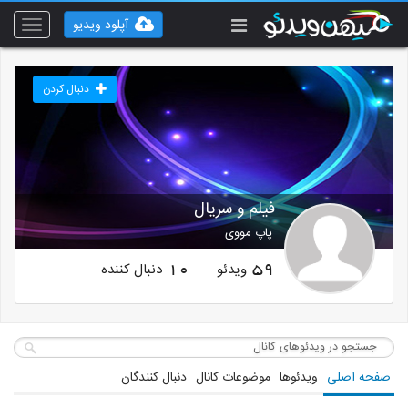
آپلود ویدیو
Toggle
vigation
دنبال کردن
فیلم و سریال
پاپ مووی
ویدئو
دنبال کننده
10
59
صفحه اصلی
ویدئوها
موضوعات کانال
دنبال کنندگان