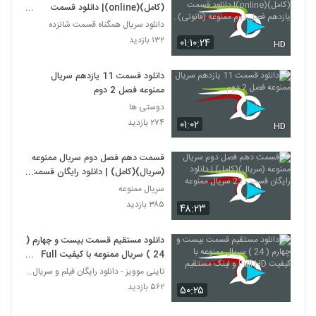
(کامل)(online)| دانلود قسمت
یازدهم فصل دوم ممنوعه (قانونی) .
دانلود سریال همگناه قسمت شانزده
۱۳۲ بازدید
۰۱:۱۰:۲۴
HD
دانلود قسمت 11 یازدهم سریال
ممنوعه فصل 2 دوم
دوستی ها
۲۷۴ بازدید
۰۱:۰۲
HD
قسمت دهم فصل دوم سریال ممنوعه
(سریال)(کامل) | دانلود رایگان قسمت
23 سریال ممنوعه
سریال ممنوعه
۳۸۵ بازدید
۴۸:۲۳
دانلود مستقیم قسمت بیست و چهارم (
24 ) سریال ممنوعه با کیفیت Full
HD و لینک مستقیم
تاینی موویز - دانلود رایگان فیلم و سریال ایرانی جد
۵۶۲ بازدید
۵۰:۲۵