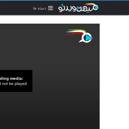
دسته ها
ading media:
d not be played