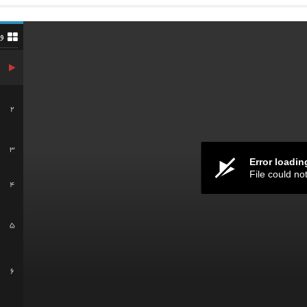
و
2
3
Error loadin
File could no
4
5
6