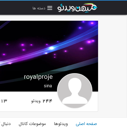
دسته ها
royalproje
sina
ویدئو
13
244
صفحه اصلی
ویدئوها
موضوعات کانال
دنبال 