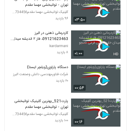
تهران - توانبخشی مهسا مقدم
کلینیک توانبخشی مهسا مقدم09357734456
۹۶ بازدید
۰۳:۵۰
کاردرمانی ذهنی در البرز
09121623463، فاز ۲ اندیشه میدان
خلیج فارس فرعی نامجو
kardarmani
۸ بازدید
۰۱:۰۰
HD
دستگاه پاراوی(ویلچر ایستا)
شرکت فناورمهندسی دانش وصنعت البرز
۲۰ بازدید
۰۰:۵۴
پارت521_بهترین کلینیک توانبخشی
تهران - توانبخشی مهسا مقدم
کلینیک توانبخشی مهسا مقدم09357734456
۱۰۰ بازدید
۰۰:۱۶