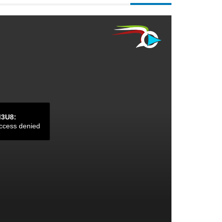
M3U8:
ccess denied