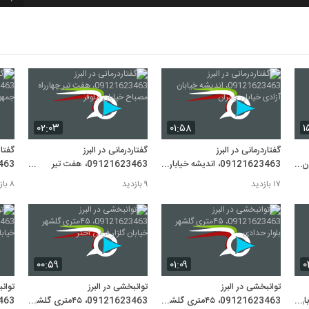
7
8
۰۲:۰۳
۰۱:۵۸
۱
9
گفتاردرمانی در البرز
گفتاردرمانی در البرز
گفتار
بان
09121623463، اندیشه خیابان
09121623463، هفت تیر
آزادی خیابان چمران
چهارراه مصباح خیابان نیلوفر
جمهو
۱۷ بازدید
۹ بازدید
۸ بازدید
10
۰۰:۵۹
۰۱:۰۹
۰
توانبخشی در البرز
توانبخشی در البرز
توانب
یابان
09121623463، ۴۵متری گلشهر
09121623463، ۴۵متری گلشهر