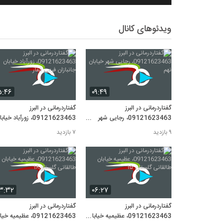
ویدئوهای کانال
۵:۴۶
۰۹:۴۹
گفتاردرمانی در البرز
گفتاردرمانی در البرز
09121623463، رجایی شهر
09121623463، زورآباد خیا
خیابان نهم
جانبازان فرعی غفار
۹ بازدید
۷ بازدید
۳:۳۲
۰۶:۲۷
گفتاردرمانی در البرز
گفتاردرمانی در البرز
09121623463، عظیمیه خیابان
09121623463، عظیمیه خ