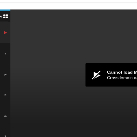
و
2
Cannot load 
3
Crossdomain a
4
5
6