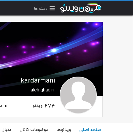
دسته ها
kardarmani
laleh ghadiri
ویدئو
دن
0
674
صفحه اصلی
ویدئوها
موضوعات کانال
دنبال 