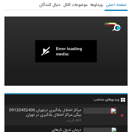
صفحه اصلی
ویدئوها
موضوعات کانال
دنبال کنندگان
Error loading
media:
ویدیوهای منتخب
مراکز اختلال یادگیری درتهران.09120452406
بیگی.مراکز اختلال یادگیری در تهران.
۵۸۹ بازدید
درمان ندول تارهای