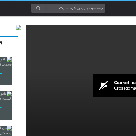
Cannot lo
Crossdomai