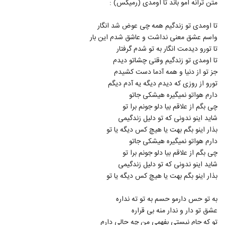
متن ترانه امو باند تا اومدی (رمیکس) :
581
تا اومدی تو زندگیم همه چی عوض شد انگار
آهنگ یاسین ترکی بنام یه چیزی میگه نه
واسم عشق معنی نداشت و عاشق شدم این بار
۱,۵۷۳ بازدید
582
تا تورو دیدمت انگار به تو شدم گرفتار
تا اومدی تو زندگیم وقتی چشاتو دیدم
دانلود آهنگ مرتضی سرمدی آغلاما اورگیم
جز تو از دنیا و همه آدما دست کشیدم
(Morteza Sarmadi Aghlama Urayim)
تورو از روزی که دیدم دیگه یه آدم دیگم
583
۲,۲۸۸ بازدید
دارم هواتو نمیگیره هیشکی جاتو
چی بگم از علاقم بیا دلو جونم برا تو
دانلود آهنگ حمید اصغری لو رفت (Hamid
شاید اینو ندونی که تو دلیل زندگیمی
Asghari Lo Raft)
584
۱,۶۷۳ بازدید
بذار اینو بگم بهت یا هیچ کس دیگه یا تو
دارم هواتو نمیگیره هیشکی جاتو
موزیک زیبای اهل عاشقی از فرزاد فرخ
چی بگم از علاقم بیا دلو جونم برا تو
۱,۷۹۵ بازدید
شاید اینو ندونی که تو دلیل زندگیمی
585
بذار اینو بگم بهت یا هیچ کس دیگه یا تو
آهنگ محمدرضا هدایتی بنام عطر تو
به تو حس دارمو حسم به تو ته نداره
۱,۰۰۰ بازدید
586
عشق تو دار و ندار منه بی قراره
تو که جام نیستی بفهمی من چه حالی دارم