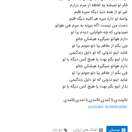
موزیک زیبای عزیزم از حامد محضرنیا
فکر تو نمیشه یه لحظه از سرم درارم
۱,۵۷۱ بازدید
587
غیر تو از همه دنیا دیگه سیره قلبم
واسه تو داره میره هر ثانیه دیگه قلبم
دست من نیست اگه میزنه به سرم هی هواتو
Amin Karimi Ghermez Gooneh
نمیدونی که چه خوابایی دیدم برا تو
۶۷۸ بازدید
588
دارم هواتو نمیگیره هیشکی جاتو
چی بگم از علاقم بیا دلو جونم برا تو
موزیک زیبای جون و دلی تو از محسن جمال
شاید اینو ندونی که تو دلیل زندگیمی
۲,۴۲۶ بازدید
589
بذار اینو بگم بهت یا هیچ کس دیگه یا تو
دارم هواتو نمیگیره هیشکی جاتو
چی بگم از علاقم بیا دلو جونم برا تو
آهنگ یه دنیا غم از فرهاد جواهر کلام(پاپ)
۱,۵۱۰ بازدید
شاید اینو ندونی که تو دلیل زندگیمی
590
بذار اینو بگم بهت یا هیچ کس دیگه یا تو
دانلود آهنگ تابستون تنت از مهرشاد به همراه
تااومدی,تا آمدی,تاآمدی,تا امدی,تاامدی
متن ترانه
591
youtube downloader
۱,۶۶۱ بازدید
دانلود آهنگ جدید و زیبای علیرضا بیرانوند با
نام دختر من دنیای من
592
موسیقی
آهنگ های ایرانی
امو باند
۷,۱۴۱ بازدید