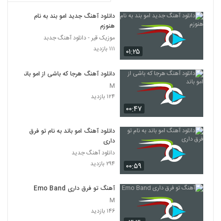
۲,۰۷۲ بازدید
598
دانلود آهنگ جدید امو بند به نام
هنوزم
حامد پهلان آهنگ آرامش
موزیک قیر - دانلود آهنگ جدبد
۶,۵۹۴ بازدید
599
۱۱۱ بازدید
۰۱:۲۵
دانلود آهنگ رو به رام کن از فریان به همراه
دانلود آهنگ هرجا که باشی از امو باند
متن ترانه
600
M
۲,۴۹۵ بازدید
۱۲۴ بازدید
۰۰:۴۷
دانلود آهنگ جدید و زیبای امیر کاظمی با نام
همه چی رواله
601
۱,۷۰۹ بازدید
دانلود آهنگ امو باند به نام تو فرق
داری
آهنگ لاین بازی از سپهر خلسه(رپ)
دانلود آهنگ جدید
۶,۳۸۵ بازدید
۲۹۴ بازدید
602
۰۰:۵۹
Salar Aghili Darvish
آهنگ تو فرق داری Emo Band
۸۵۳ بازدید
M
603
۱۴۶ بازدید