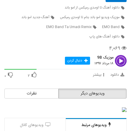
دانلود آهنگ تا اومدی رمیکس از امو باند
موزیک زیبای دیوانه جان از بابک مافی
۱,۶۱۹ بازدید
موزیک ویدیو امو باند بنام تا اومدی رمیکس
آهنگ جدید امو باند
593
EMO Band Ta Umadi Remix
EMO Band
افشین آذری آهنگ دلبری
دانلود آهنگ های پاپ
۱,۹۸۵ بازدید
594
۴,۰۶۹
موزیک زیبای با تو آرومم (رمیکس) از ماکان بند
موزیک 98
دنبال کردن
۳,۰۵۴ بازدید
۱۸ مرداد ۱۳۹۷
595
دانلود
بیشتر
۰
۲
آهنگ ناصر زینعلی بنام فقط باش
۱,۳۱۷ بازدید
596
ویدیوهای دیگر
نظرات
دانلود آهنگ مهدی تارخ دنیا دنیا (Mehdi
Tarokh Donya Donya)
597
۱,۵۵۹ بازدید
ویدیوهای مرتبط
ویدیوهای کانال
دانلود آهنگ لیلا از علیرضا قربانی