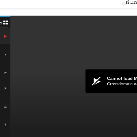
کنندگان
و
2
3
Cannot load 
Crossdomain a
4
5
6