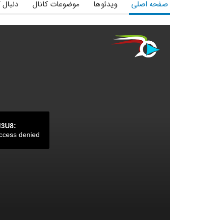
صفحه اصلی
ویدئوها
موضوعات کانال
دنبال 
M3U8:
ccess denied