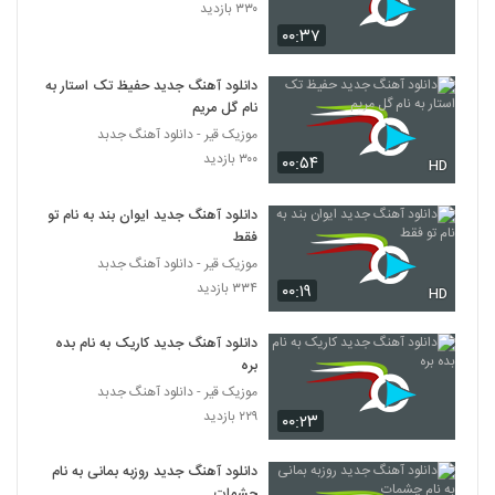
۳۳۰ بازدید
مسعود سعیدی آهنگ دوست داشتن
۰۰:۳۷
۱,۲۶۸ بازدید
567
دانلود آهنگ جدید حفیظ تک استار به
دانلود آهنگ محمد نجم تکمیله دنیام
نام گل مریم
(Mohammad Najm Takmile Donyam)
موزیک قیر - دانلود آهنگ جدبد
568
۱,۲۲۴ بازدید
۳۰۰ بازدید
۰۰:۵۴
HD
بهداد عسگری آهنگ ساده
۷۶۲ بازدید
دانلود آهنگ جدید ایوان بند به نام تو
569
فقط
موزیک قیر - دانلود آهنگ جدبد
Mohsen Bahmani Begi Nagi
۳۳۴ بازدید
۰۰:۱۹
HD
۱,۳۰۴ بازدید
570
دانلود آهنگ جدید کاریک به نام بده
آهنگ خندیدن تو از علی هاشمی(پاپ)
بره
۱,۱۶۰ بازدید
موزیک قیر - دانلود آهنگ جدبد
571
۲۲۹ بازدید
۰۰:۲۳
موزیک زیبای لیلای من از ایمان غلامی
دانلود آهنگ جدید روزبه بمانی به نام
۱,۸۵۰ بازدید
572
چشمات