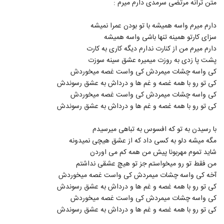
متن ترانه مرتضی سرمدی دارم میرم :
544
۳,۱۴۹ بازدید
دارم میرم واسه همیشه با تو بودن عمرا نمیشه
آهنگ مسعود صابری بنام فرشته
سزای کارتو همینه تنها باشی واسه همیشه
۱,۳۸۹ بازدید
545
دارم میرم من از کنارت ندارم دیگه کاری به کارت
پشت پا زدی به روزت میمیره عشق سینه سوزت
دانلود آهنگ آورین دلیل ساده
کی واسه چشات میمردش کی واست غصه میخوردش
۸۹۶ بازدید
کی تو رو با همه غصه و غم ها و درداش به عشق رسوندش
546
کی واسه چشات میمردش کی واست غصه میخوردش
کی تو رو با همه غصه و غم ها و درداش به عشق رسوندش
آهنگ مسعود صابری بنام خوب من
۱,۲۹۸ بازدید
547
با رسیدن به تو که افسوس به تباهی میرسیدم
مگه میشه دلو به کسی داد که از عشق هیچی نمیدونه
دانلود آهنگ صاف و ساده از پازل بند
شاید تموم مهربونا پیش من همه کم می اوردن
۷۷۱ بازدید
من فقط تو رو میخواستم جز تو هیچ عشقی نداشتم
548
آخه کی واسه چشات میمردش کی واست غصه میخوردش
کی تو رو با همه غصه و غم ها و درداش به عشق رسوندش
دانلود آهنگ حمید عسکری سیاره
کی واسه چشات میمردش کی واست غصه میخوردش
۸۸۵ بازدید
549
کی تو رو با همه غصه و غم ها و درداش به عشق رسوندش