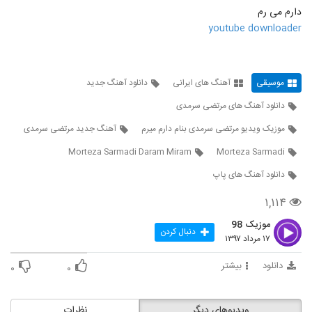
دانلود آهنگ علی زند وکیلی ستار خان (Ali
دارم می رم
ZandVakili Sattar Khan)
550
youtube downloader
۶۷۵ بازدید
دانلود آهنگ جدید و زیبای هیراد با نام دریا کنار
۳,۴۹۵ بازدید
551
موسیقی
آهنگ های ایرانی
دانلود آهنگ جدید
دانلود آهنگ های مرتضی سرمدی
دانلود آهنگ جدید و زیبای محسن جمال با نام
دل دل
موزیک ویدیو مرتضی سرمدی بنام دارم میرم
آهنگ جدید مرتضی سرمدی
552
۱,۴۹۸ بازدید
Morteza Sarmadi Daram Miram
Morteza Sarmadi
آهنگ ولی رفت از آمین(پاپ)
دانلود آهنگ های پاپ
۷۰۵ بازدید
553
۱,۱۱۴
موزیک 98
آهنگ شهاب مظفری بنام ما باحالیم (رمیکس)
دنبال کردن
۱۷ مرداد ۱۳۹۷
۱,۹۴۹ بازدید
554
دانلود
بیشتر
۰
۰
دانلود آهنگ هونیاک عشق تو کی شد
۱,۱۵۲ بازدید
555
ویدیوهای دیگر
نظرات