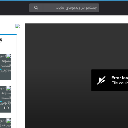
Error lo
File coul
HD