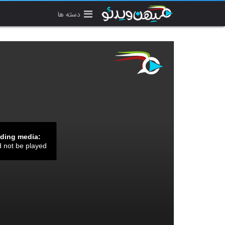
دسته ها
ading media:
d not be played