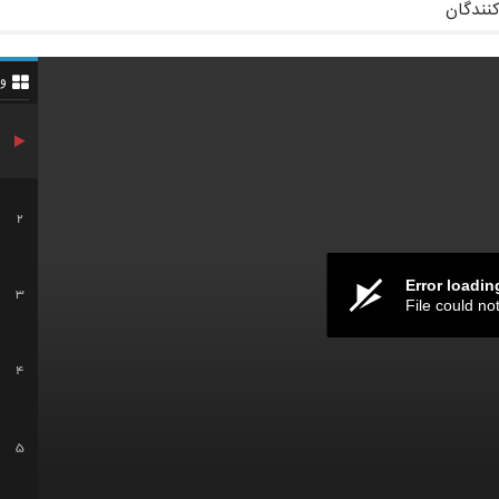
کنندگان
و
2
Error loadin
3
File could no
4
5