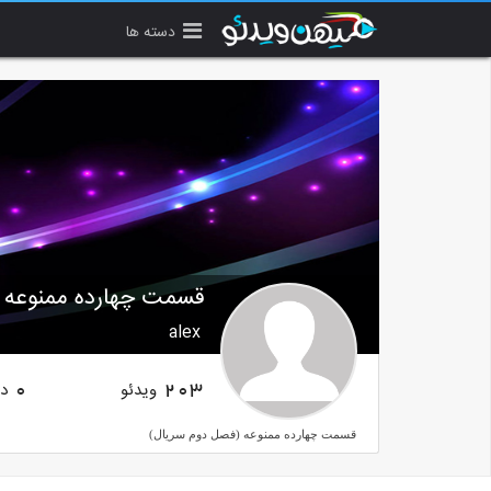
دسته ها
قسمت چهارده ممنوعه 
alex
ویدئو
دن
0
203
قسمت چهارده ممنوعه (فصل دوم سریال)