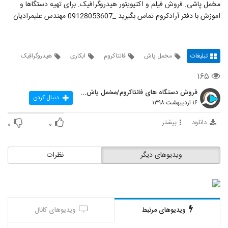
مخمل پاشی. فروش فیلم و اکتیویتور هیدروگرافیک. برای تهیه دستگاها و
اموزش با دفتر آرادکروم تماس بگیرید _09128053607 مهندس علیمرادیان
تبلیغات
مخمل پاش
فانتاکروم
ابکاری
هیدروگرافیک
۱۶۵
فروش دستگاه های فانتاکروم/مخمل پاش/هیدروگرافیک
دنبال کردن
۱۶ اردیبهشت ۱۳۹۸
دانلود
بیشتر
۰
۰
ویدیوهای دیگر
نظرات
ویدیوهای مرتبط
ویدیوهای کانال