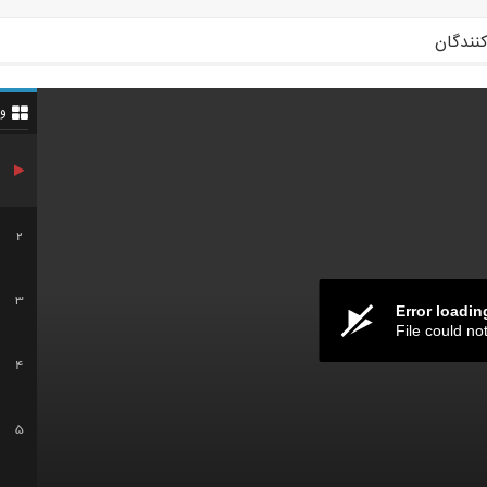
کنندگان
و
2
3
Error loadin
File could no
4
5