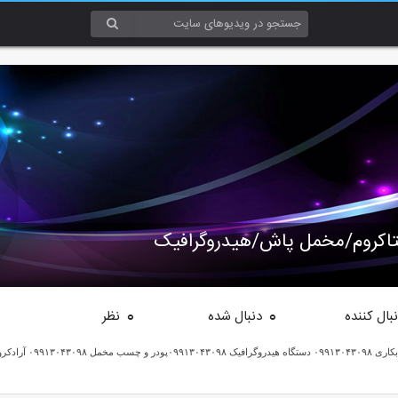
تاکروم/مخمل پاش/هیدروگرافیک
بال کننده
دنبال شده
نظر
0
0