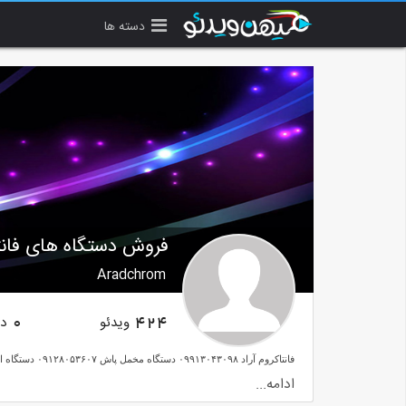
دسته ها
فروش دستگاه های فان
Aradchrom
ویدئو
دن
0
424
ادامه...