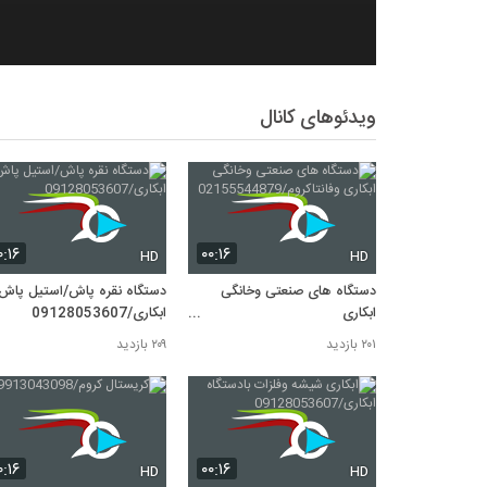
ویدئوهای کانال
۰:۱۶
۰۰:۱۶
HD
HD
دستگاه های صنعتی وخانگی
دستگاه نقره پاش/استیل پاش
ابکاری
ابکاری/09128053607
وفانتاکروم/02155544879
۲۰۱ بازدید
۲۰۹ بازدید
۰:۱۶
۰۰:۱۶
HD
HD