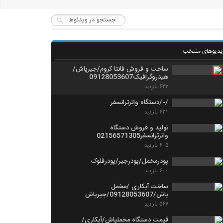
یدیوهای منتخب
ساخت و فروش فانتا کروم/جیرپاش/
هیدروگرافیک09128053607
۶۴۳ بازدید
/-/دستگاه واترترانسفر
۶۲۱ بازدید
تولید و فروش دستگاه
واترترانسفر02156571305
۶۰۵ بازدید
پودرمخمل/پودرجیر/پودرفلوک
۶۰۰ بازدید
ساخت آبکاری /مخمل
پاش/09128053607/جیرپاش
۵۶۷ بازدید
قیمت دستگاه مخملپاش/آبکاری/