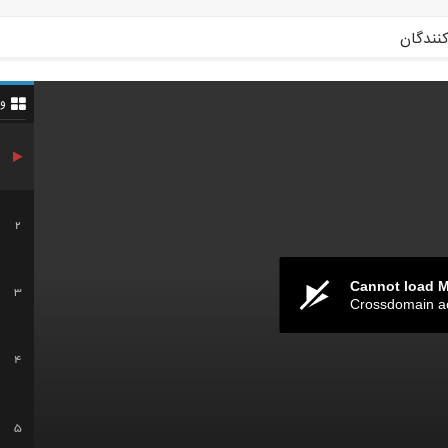
کنندگان
و
2
Cannot load 
3
Crossdomain a
4
5