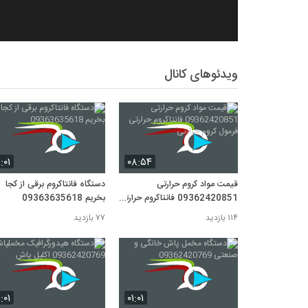
ویدئوهای کانال
۱:۰۱
۰۸:۵۴
قیمت مواد کروم حرارتی
دستگاه فانتاکروم برقی از کجا
09362420851 فانتاکروم حرارتی
بخریم 09363635618
فرمول کروم حرارتی
۱۱۴ بازدید
۷۷ بازدید
۱:۰۱
۰۱:۰۱