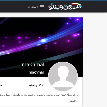
دسته ها
makhmal
makhmal
ویدئو
دن
2
76
ادامه...