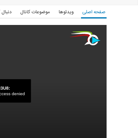
صفحه اصلی
ویدئوها
موضوعات کانال
دنبال 
M3U8:
ccess denied