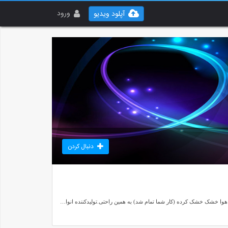
ورود
آپلود ویدیو
دنبال کردن
روی سطح قطع چسب مخمل مخصوص پاشیده بعد به واسطه دستگاه مخمل پاش امگافلوک پودر مخمل را پاشش میکنید بروی سطح چسب کاری شده بعد قطع خود را به روی هوا خشک خشک کرده (کار شما تمام شد) به همین راحتی.تولیدکننده انواع دستگاه مخمل پاش صنعتی و خانگی ودستگاه فانتاکرومهیدروگرافیکو تامین مواداولیه اعم از پودر مخمل /چسب مخمل/موادفانتاکروم/پترن هیدروگرافیک/وان هیدروگرافیک091920754830938101225002156646297