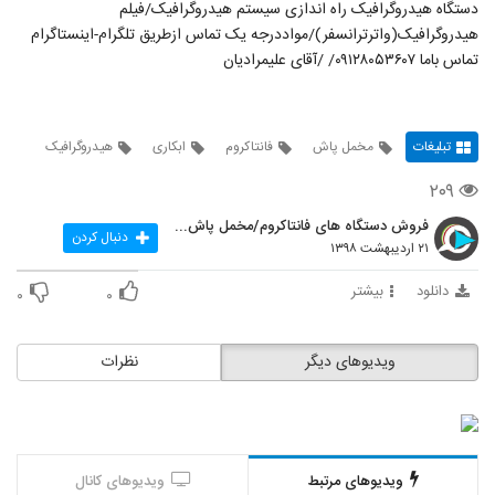
دستگاه هیدروگرافیک راه اندازی سیستم هیدروگرافیک/فیلم
هیدروگرافیک(واترترانسفر)/مواددرجه یک تماس ازطریق تلگرام-اینستاگرام
تماس باما ۰۹۱۲۸۰۵۳۶۰۷/ /آقای علیمرادیان
تبلیغات
مخمل پاش
فانتاکروم
ابکاری
هیدروگرافیک
۲۰۹
فروش دستگاه های فانتاکروم/مخمل پاش/هیدروگرافیک
دنبال کردن
۲۱ اردیبهشت ۱۳۹۸
دانلود
بیشتر
۰
۰
ویدیوهای دیگر
نظرات
ویدیوهای مرتبط
ویدیوهای کانال