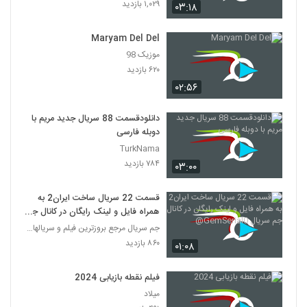
۱,۰۲۹ بازدید
۰۳:۱۸
Maryam Del Del
موزیک 98
۶۲۰ بازدید
۰۲:۵۶
دانلودقسمت 88 سریال جدید مریم با
دوبله فارسی
TurkNama
۷۸۴ بازدید
۰۳:۰۰
قسمت 22 سریال ساخت ایران2 به
همراه فایل و لینک رایگان در کانال جم
سریال GemSerial0@
جم سریال مرجع بروزترین فیلم و سریالها در تلگرام
۸۶۰ بازدید
۰۱:۰۸
فیلم نقطه بازیابی 2024
میلاد