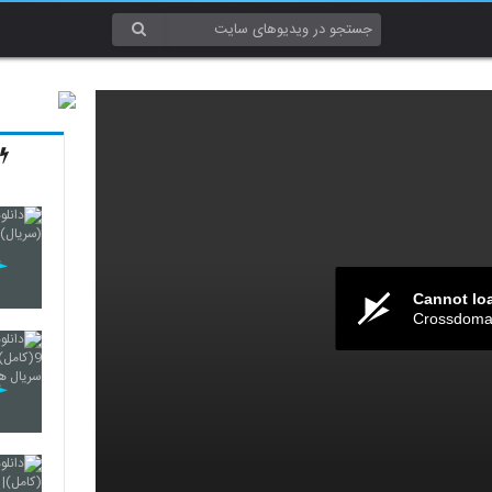
Cannot lo
Crossdomai