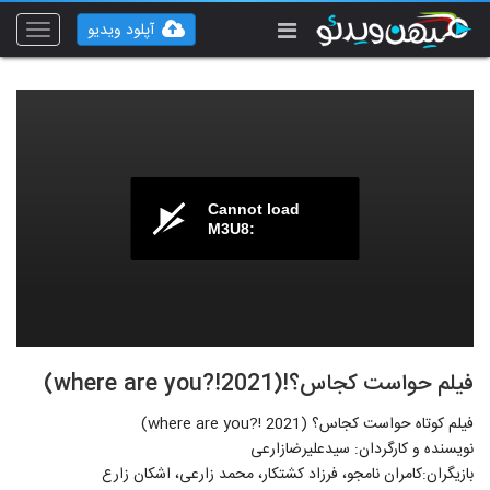
آپلود ویدیو
Toggle
vigation
Cannot load
M3U8:
فیلم حواست کجاس؟!(where are you?!2021)
فیلم کوتاه حواست کجاس؟ (where are you?! 2021)
نویسنده و کارگردان: سیدعلیرضازارعی
بازیگران:کامران نامجو، فرزاد کشتکار، محمد زارعی، اشکان زارع