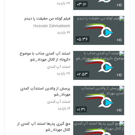
۲۷ بازدید
۰۳:۱۲
HD
فیلم کوتاه من حقیقت را دیدم
Hossein Zahmatkesh
۲۸ بازدید
۰۵:۳۶
HD
استند آپ کمدی جذاب با موضوع
«کرونا» از کانال مهرداد_شو
استند آپ کمدی
۲۷ بازدید
۰۲:۵۳
HD
پرسش از والدین استندآپ کمدی
مهرداد_شو
استند آپ کمدی
۱۶ بازدید
۰۱:۳۱
HD
مچ گیری پدرها استند آپ کمدی از
کانال مهرداد_شو