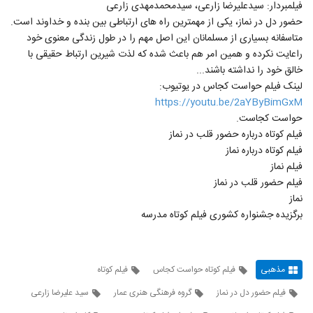
فیلمبردار: سیدعلیرضا زارعی، سیدمحمدمهدی زارعی
حضور دل در نماز، یکی از مهمترین راه های ارتباطی بین بنده و خداوند است.
متاسفانه بسیاری از مسلمانان این اصل مهم را در طول زندگی معنوی خود
راعایت نکرده و همین امر هم باعث شده که لذت شیرین ارتباط حقیقی با
خالق خود را نداشته باشند...
لینک فیلم حواست کجاس در یوتیوب:
https://youtu.be/2aYByBimGxM
حواست کجاست.
فیلم کوتاه درباره حضور قلب در نماز
فیلم کوتاه درباره نماز
فیلم نماز
فیلم حضور قلب در نماز
نماز
برگزیده جشنواره کشوری فیلم کوتاه مدرسه
مذهبی
فیلم کوتاه حواست کجاس
فیلم کوتاه
فیلم حضور دل در نماز
گروه فرهنگی هنری عمار
سید علیرضا زارعی