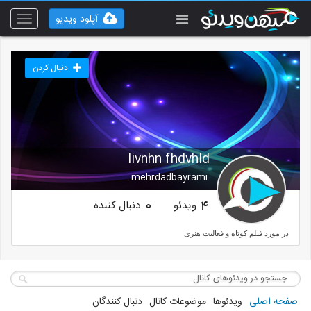
آپلود ویدیو
Toggle
vigation
دنبال کردن
livnhn fhdvhld
mehrdadbayrami
ویدئو
دنبال کننده
0
4
در مورد فیلم کوتاه و فعالیت هنری
صفحه اصلی
ویدئوها
موضوعات کانال
دنبال کنندگان