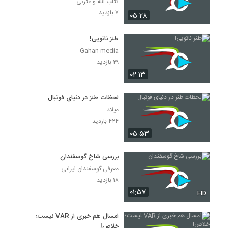
کتاب الله و عترتی
۷ بازدید
۰۵:۲۸
طنز ناتویی!
Gahan media
۲۹ بازدید
۰۲:۱۳
لحظات طنز در دنیای فوتبال
میلاد
۴۲۴ بازدید
۰۵:۵۳
بررسی شاخ گوسفندان
معرفی گوسفندان ایرانی
۱۸ بازدید
۰۱:۵۷
HD
امسال هم خبری از VAR نیست؛
خلاص!