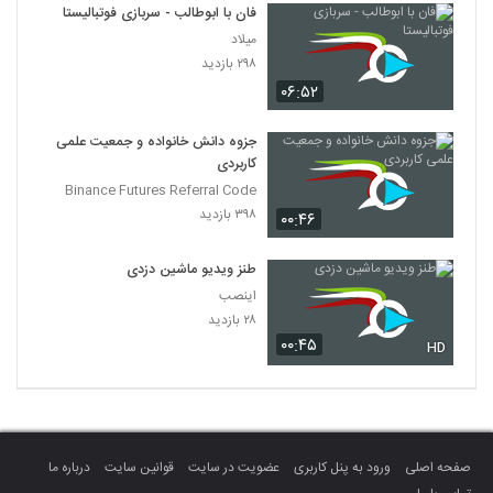
فان با ابوطالب - سربازی فوتبالیستا
میلاد
۲۹۸ بازدید
۰۶:۵۲
جزوه دانش خانواده و جمعیت علمی
کاربردی
Binance Futures Referral Code
۳۹۸ بازدید
۰۰:۴۶
طنز ویدیو ماشین دزدی
اینصب
۲۸ بازدید
۰۰:۴۵
HD
صفحه اصلی
ورود به پنل کاربری
عضویت در سایت
قوانین سایت
درباره ما