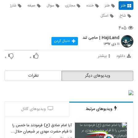
طنز
طنز
خنده
مجازی
سوال
صیغه
شارژ
شاخ
اسگل
۴۰۵
HajiLand | حاجی لند
دنبال کردن
۱۱ دی ۱۳۹۷
دانلود
بیشتر
۰
۰
ویدیوهای دیگر
نظرات
ویدیوهای مرتبط
ویدیوهای کانال
آیا امام صادق (ع) فرمودند ما خمس را
تا قیام حضرت مهدی بر شیعیان حلال
کردیم؟!