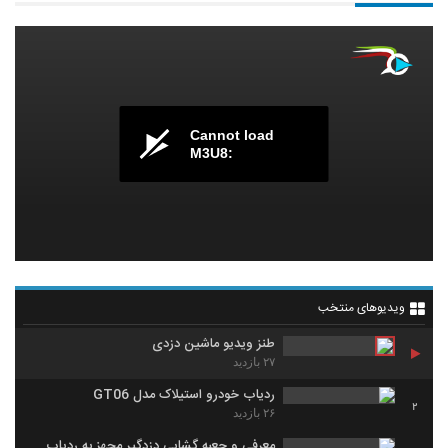
Cannot load
M3U8:
ویدیوهای منتخب
طنز ویدیو ماشین دزدی
۲۷ بازدید
ردیاب خودرو استیلاک مدل GT06
2
۲۶ بازدید
معرفی و جعبه گشایی دزدگیر مجهز به ردیاب