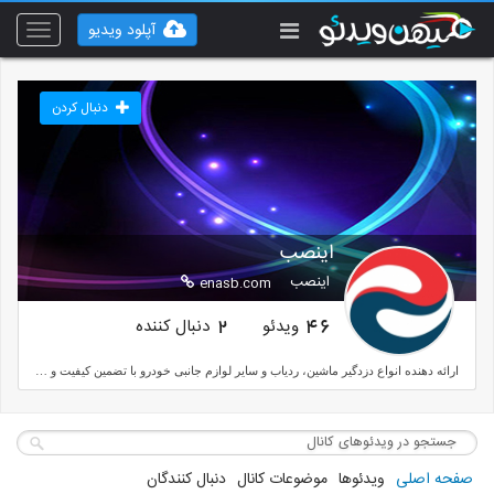
آپلود ویدیو
Toggle
vigation
دنبال کردن
اینصب
اینصب
enasb.com
ویدئو
دنبال کننده
2
46
ارائه دهنده انواع دزدگیر ماشین، ردیاب و سایر لوازم جانبی خودرو با تضمین کیفیت و مناسب ترین قیمت به همراه نصب در محل
صفحه اصلی
ویدئوها
موضوعات کانال
دنبال کنندگان