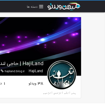
دسته ها
HajiLand | حاجی لند
HajiLand
hajiland.blog.ir
ویدئو
دن
1
38
بِسْمِ ٱللّٰهِ ٱلرَّحْمٰنِ ٱلرَّحیم
کانال حاجی لند در وب سایت میهن ویدیو همانند سایت حاجی لند (hajiland.blog.ir) فقط و فقط محتوای طنز در بر دارد.