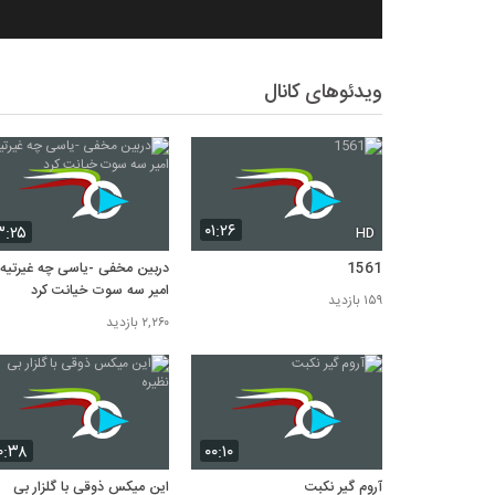
ویدئوهای کانال
۰۱:۲۶
۳:۲۵
HD
1561
دربین مخفی -یاسی چه غیرتیه 
امیر سه سوت خیانت کرد
۱۵۹ بازدید
۲,۲۶۰ بازدید
۰:۳۸
۰۰:۱۰
آروم گیر نکبت
این میکس ذوقی با گلزار بی