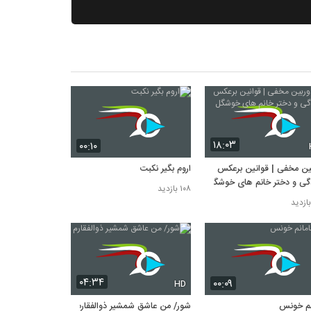
۱۸:۰۳
۰۰:۱۰
ین مخفی | قوانین برعکس
اروم بگیر نکبت
دگی و دختر خانم های خوشگل
۱۰۸ بازدید
۰۴:۳۴
۰۰:۰۹
HD
نم خونس
شور/ من عاشق شمشیر ذوالفقارم