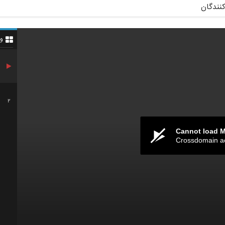
کنندگان
و
2
Cannot load 
Crossdomain a