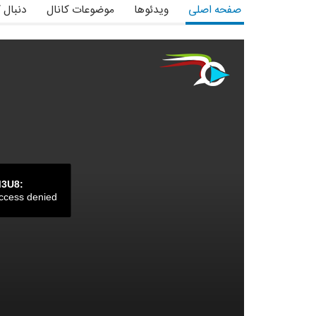
صفحه اصلی
ویدئوها
موضوعات کانال
دنبال 
M3U8:
ccess denied