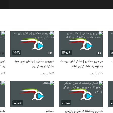
۲۱:۱۹
۱۴:۵۸
۱
HD
HD
HD
-
دوربین مخفی | دختر آهن پرست
دوربین مخفی | چالش زدن مخ
دورب
دختره به غلط کردن افتاد
دخترا در رستوران
رانن
۲۳۰ بازدید
۱۵۴ بازدید
۲۲۸ بازدید
۰۰:۵۸
۰۱:۵۸
۰
خطای وحشتناک سون بازیکن
معطلم
ماما