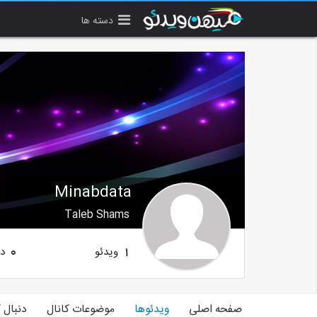
دسته ها
Minabdata
Taleb Shams
ویدئو
دن
0
1
صفحه اصلی
ویدئوها
موضوعات کانال
دنبال 