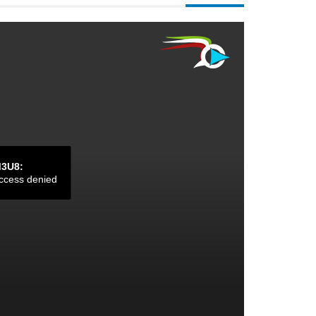
M3U8:
ccess denied