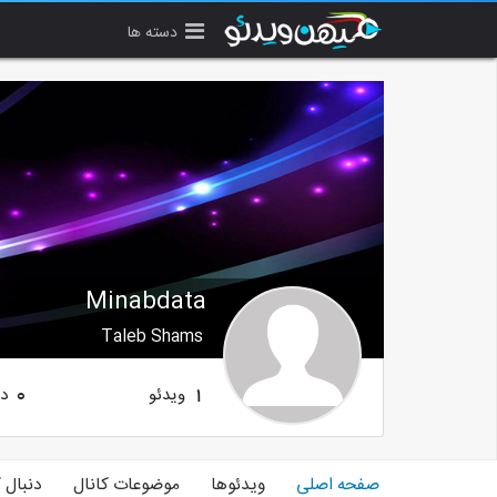
دسته ها
Minabdata
Taleb Shams
ویدئو
دن
0
1
صفحه اصلی
ویدئوها
موضوعات کانال
دنبال 