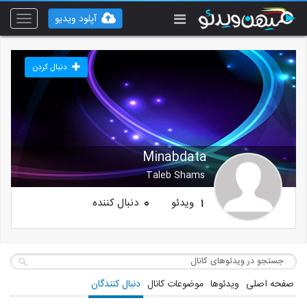
آپلود ویدیو
Toggle
vigation
دنبال کردن
Minabdata
Taleb Shams
ویدئو
دنبال کننده
0
1
صفحه اصلی
ویدئوها
موضوعات کانال
دنبال کنندگان