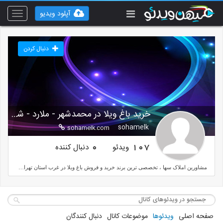
آپلود ویدیو
Toggle
vigation
دنبال کردن
خرید باغ ویلا در محمدشهر - ملارد - شهریار
sohamelk
sohamelk.com
ویدئو
دنبال کننده
0
107
مشاورین املاک سها ، تخصصی ترین برند خرید و فروش باغ ویلا در غرب استان تهران از جمله محمد شهر و منطقه زیبادشت ، دهکده فردیس و خرید باغ ویلا شهریار و ملارد ، قیمت باغ ویلا های لوس در مناطق سرسبز نزدیک تهران
صفحه اصلی
ویدئوها
موضوعات کانال
دنبال کنندگان