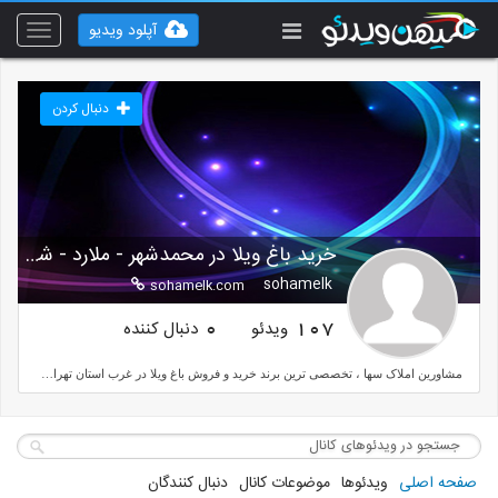
آپلود ویدیو
Toggle
vigation
دنبال کردن
خرید باغ ویلا در محمدشهر - ملارد - شهریار
sohamelk
sohamelk.com
ویدئو
دنبال کننده
0
107
مشاورین املاک سها ، تخصصی ترین برند خرید و فروش باغ ویلا در غرب استان تهران از جمله محمد شهر و منطقه زیبادشت ، دهکده فردیس و خرید باغ ویلا شهریار و ملارد ، قیمت باغ ویلا های لوس در مناطق سرسبز نزدیک تهران
صفحه اصلی
ویدئوها
موضوعات کانال
دنبال کنندگان