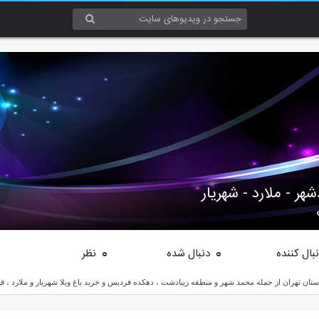
هر - ملارد - شهریار
بال کننده
دنبال شده
نظر
0
0
تان تهران از جمله محمد شهر و منطقه زیبادشت ، دهکده فردیس و خرید باغ ویلا شهریار و ملارد ، 