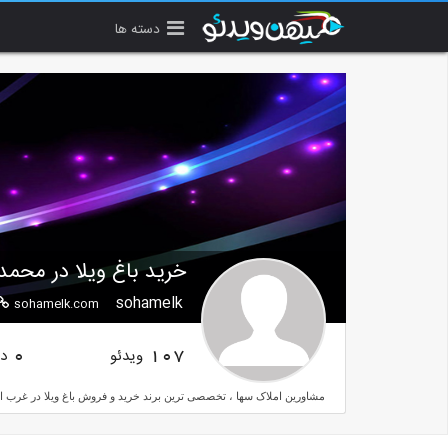
دسته ها
خرید باغ ویلا در محمدش
sohamelk
sohamelk.com
ویدئو
دن
0
107
مشاورین املاک سها ، تخصصی ترین برند خرید و فروش باغ ویلا در غرب اس