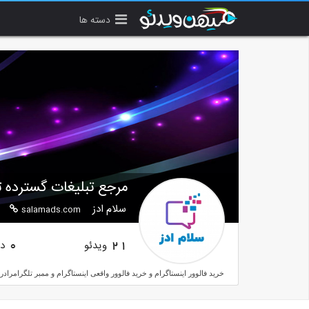
دسته ها
مرجع تبلیغات گسترده تل
سلام ادز
salamads.com
ویدئو
دن
0
21
خرید فالوور اینستاگرام و خرید فالوور واقعی اینستاگرام و ممبر تلگرامرادر