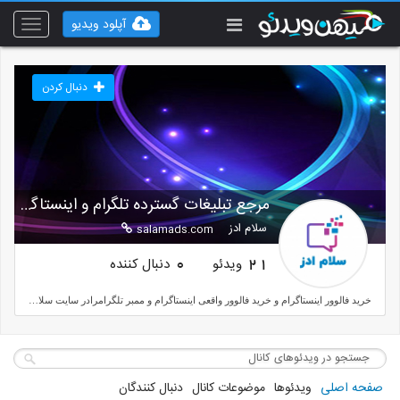
آپلود ویدیو
Toggle
vigation
دنبال کردن
مرجع تبلیغات گسترده تلگرام و اینستاگرام
سلام ادز
salamads.com
ویدئو
دنبال کننده
0
21
خرید فالوور اینستاگرام و خرید فالوور واقعی اینستاگرام و ممبر تلگرامرادر سایت سلام ادز می توانید تجربه کنید
صفحه اصلی
ویدئوها
موضوعات کانال
دنبال کنندگان