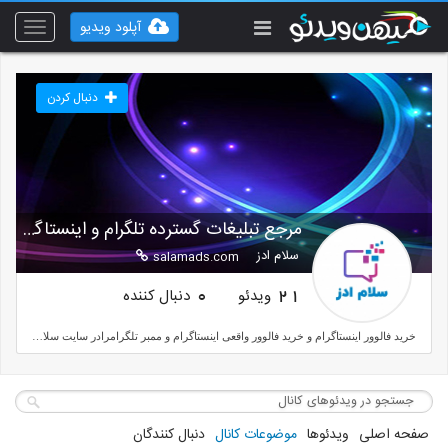
آپلود ویدیو
Toggle
vigation
دنبال کردن
مرجع تبلیغات گسترده تلگرام و اینستاگرام
سلام ادز
salamads.com
ویدئو
دنبال کننده
0
21
خرید فالوور اینستاگرام و خرید فالوور واقعی اینستاگرام و ممبر تلگرامرادر سایت سلام ادز می توانید تجربه کنید
صفحه اصلی
ویدئوها
موضوعات کانال
دنبال کنندگان