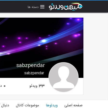
دسته ها
sabzpendar
sabzpendar
ویدئو
دن
0
33
صفحه اصلی
ویدئوها
موضوعات کانال
دنبال 