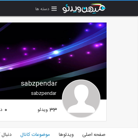
دسته ها
sabzpendar
sabzpendar
ویدئو
دن
0
33
صفحه اصلی
ویدئوها
موضوعات کانال
دنبال 