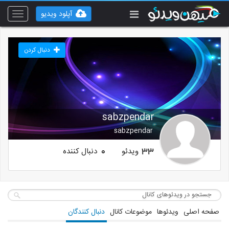
آپلود ویدیو
Toggle
vigation
دنبال کردن
sabzpendar
sabzpendar
ویدئو
دنبال کننده
0
33
صفحه اصلی
ویدئوها
موضوعات کانال
دنبال کنندگان