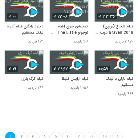
۰۱:۰۰
۰۱:۲۲:۰۸
۰۱:۳۳:۳۶
فیلم شجاع (براون)
انیمیشن خون آشام
دانلود رایگان فیلم آذر با
Braven 2018 دوبله
کوچولو The Little
لینک مستقیم
فارسی
Vampire 2017
۲,۸۳۰ بازدید
۹۰۸ بازدید
۶۷۹ بازدید
۰۱:۰۹
۰۱:۳۹:۱۷
۰۰:۵۹
فیلم نازلی با لینک
فیلم آرایش غلیظ
فیلم گرگ بازی
مستقیم
۱,۰۵۸ بازدید
۷۹۴ بازدید
۴۴۶ بازدید
1
2
3
4
5
6
7
11
13