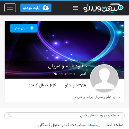
آپلود ویدیو
Toggle
vigation
دنبال کردن
دانلود فیلم و سریال
امیر
antikfilm.ir
ویدئو
دنبال کننده
24
378
دانلود فیلم و سریال ایرانی و خارجی
صفحه اصلی
ویدئوها
موضوعات کانال
دنبال کنندگان